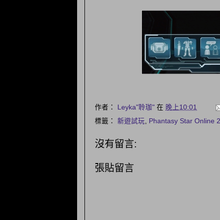
作者：
Leyka"聆珈"
在
晚上10:01
標籤：
新遊試玩
,
Phantasy Star Online 
沒有留言:
張貼留言