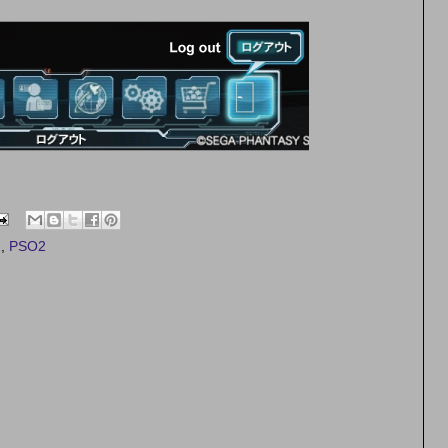
2
,
PSO2